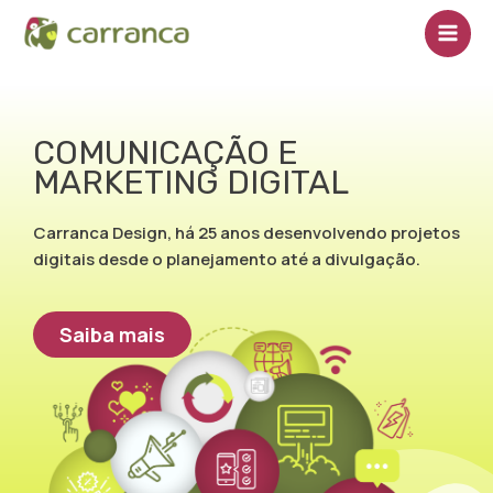
Ir
Main
para
Men
o
conteúdo
COMUNICAÇÃO E
MARKETING DIGITAL
Carranca Design, há 25 anos desenvolvendo projetos
digitais desde o planejamento até a divulgação.
Saiba mais