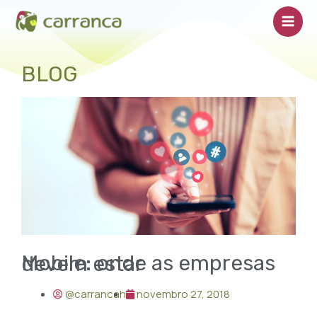
Ir
Main
para
Men
o
conteúdo
BLOG
Mobile: onde as empresas devem estar
@carrancah
novembro 27, 2018